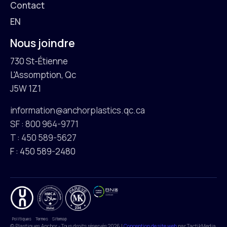
Contact
EN
Nous joindre
730 St-Étienne
L'Assomption, Qc
J5W 1Z1
information@anchorplastics.qc.ca
SF : 800 964-9771
T : 450 589-5627
F : 450 589-2480
Politiques
Termes
Sitemap
© Plastiques Anchor - Tous droits réservés 2026 |
Conception de site web
par TactikMedia