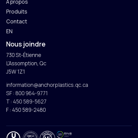
À propos
Produits
Contact
EN
Nous joindre
730 St-Étienne
L'Assomption, Qc
J5W 1Z1
information@anchorplastics.qc.ca
SF : 800 964-9771
T : 450 589-5627
F : 450 589-2480