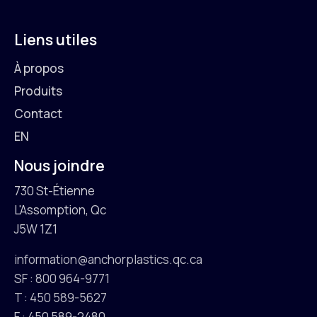
Liens utiles
À propos
Produits
Contact
EN
Nous joindre
730 St-Étienne
L'Assomption, Qc
J5W 1Z1
information@anchorplastics.qc.ca
SF : 800 964-9771
T : 450 589-5627
F : 450 589-2480