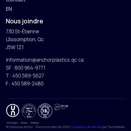
EN
Nous joindre
730 St-Étienne
L'Assomption, Qc
J5W 1Z1
information@anchorplastics.qc.ca
SF : 800 964-9771
T : 450 589-5627
F : 450 589-2480
Politiques
Termes
Sitemap
© Plastiques Anchor - Tous droits réservés 2026 |
Conception de site web
par TactikMedia