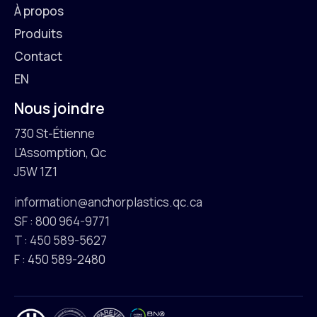
À propos
Produits
Contact
EN
Nous joindre
730 St-Étienne
L'Assomption, Qc
J5W 1Z1
information@anchorplastics.qc.ca
SF : 800 964-9771
T : 450 589-5627
F : 450 589-2480