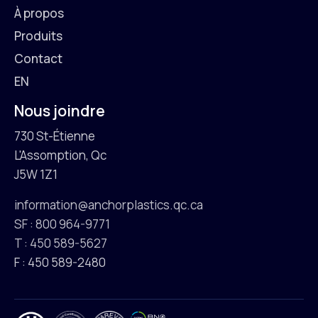
À propos
Produits
Contact
EN
Nous joindre
730 St-Étienne
L'Assomption, Qc
J5W 1Z1
information@anchorplastics.qc.ca
SF : 800 964-9771
T : 450 589-5627
F : 450 589-2480