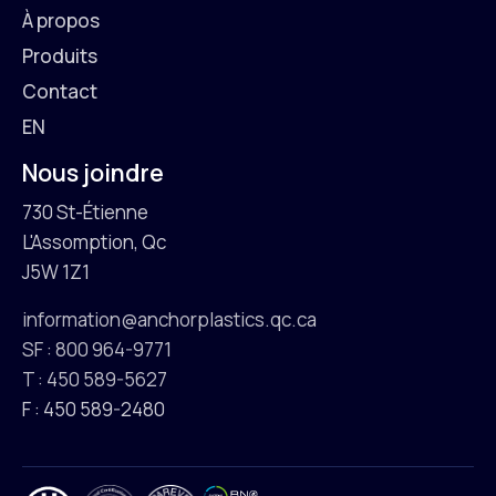
À propos
Produits
Contact
EN
Nous joindre
730 St-Étienne
L'Assomption, Qc
J5W 1Z1
information@anchorplastics.qc.ca
SF : 800 964-9771
T : 450 589-5627
F : 450 589-2480