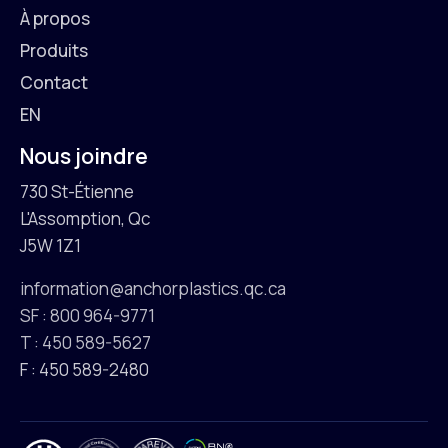
À propos
Produits
Contact
EN
Nous joindre
730 St-Étienne
L'Assomption, Qc
J5W 1Z1
information@anchorplastics.qc.ca
SF : 800 964-9771
T : 450 589-5627
F : 450 589-2480