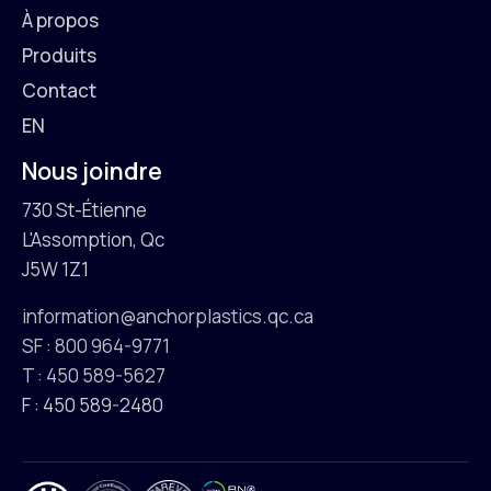
À propos
Produits
Contact
EN
Nous joindre
730 St-Étienne
L'Assomption, Qc
J5W 1Z1
information@anchorplastics.qc.ca
SF : 800 964-9771
T : 450 589-5627
F : 450 589-2480