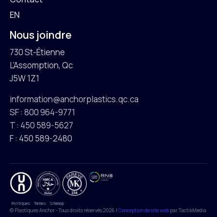
EN
Nous joindre
730 St-Étienne
L'Assomption, Qc
J5W 1Z1
information@anchorplastics.qc.ca
SF : 800 964-9771
T : 450 589-5627
F : 450 589-2480
Politiques
Termes
Sitemap
© Plastiques Anchor - Tous droits réservés 2026 |
Conception de site web
par TactikMedia